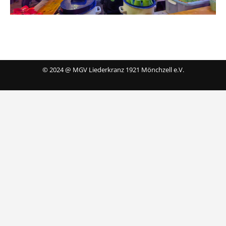
© 2024 @ MGV Liederkranz 1921 Mönchzell e.V.