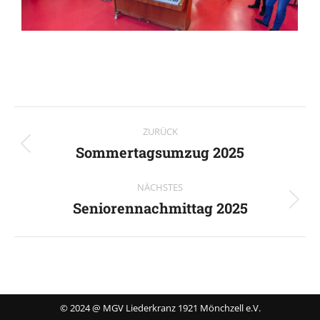
Album-
ZURÜCK
Navigation
Sommertagsumzug 2025
Vorheriges
Album:
NÄCHSTES
Seniorennachmittag 2025
Nächstes
Album:
© 2024 @ MGV Liederkranz 1921 Mönchzell e.V.