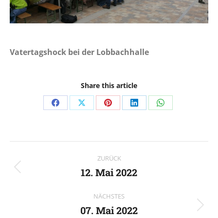
Vatertagshock bei der Lobbachhalle
Share this article
Share
Share
Share
Share
Share
on
on
on
on
on
Facebook
X
Pinterest
LinkedIn
WhatsApp
Kommentarnavigation
ZURÜCK
12. Mai 2022
Vorheriger
Beitrag:
NÄCHSTES
07. Mai 2022
Nächster